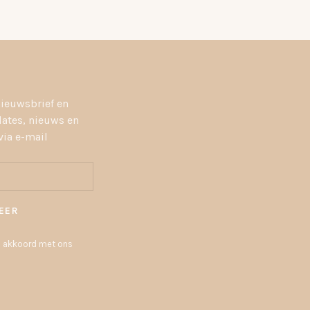
nieuwsbrief en
dates, nieuws en
ia e-mail
EER
 u akkoord met ons