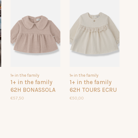
1+ in the family
1+ in the family
1+ in the family
1+ in the family
62H BONASSOLA
62H TOURS ECRU
NUDE 135
059
€57,50
€50,00