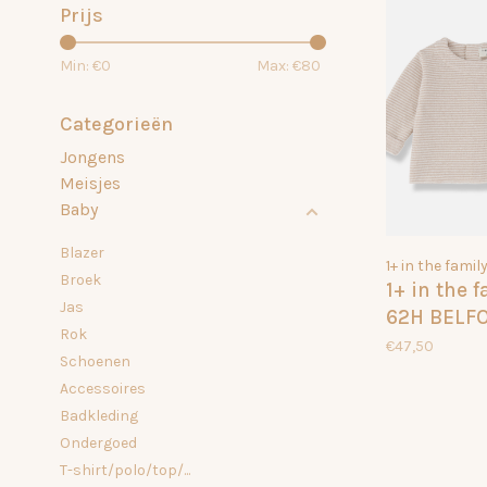
Prijs
Min: €
0
Max: €
80
Categorieën
Jongens
Meisjes
Baby
Blazer
1+ in the famil
Broek
1+ in the 
Jas
62H BELF
Rok
BEIGE 033
€47,50
Schoenen
Accessoires
Badkleding
Ondergoed
T-shirt/polo/top/...