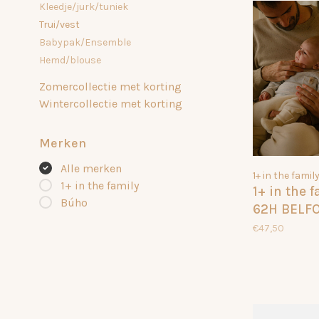
Kleedje/jurk/tuniek
Trui/vest
Babypak/Ensemble
Hemd/blouse
Zomercollectie met korting
Wintercollectie met korting
Merken
Alle merken
1+ in the famil
1+ in the family
1+ in the 
Búho
62H BELF
CIEL 033
€47,50