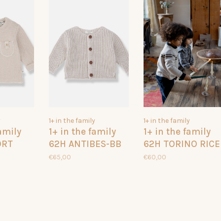
y
1+ in the family
1+ in the family
family
1+ in the family
1+ in the family
ORT
62H ANTIBES-BB
62H TORINO RICE
RICE
159
€65,00
€60,00