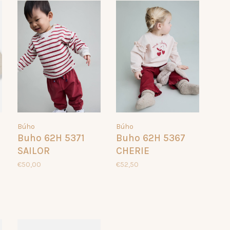
Búho
Búho
Buho 62H 5371
Buho 62H 5367
SAILOR
CHERIE
SWEATSHIRT
SWEATSHIRT
€50,00
€52,50
CHERRY
CREAM PINK