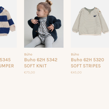
Búho
Búho
 5345
Buho 62H 5342
Buho 62H 5320
JUMPER
SOFT KNIT
SOFT STRIPES
CARDIGAN WHALE
SWEATSHIRT
€75,00
€45,00
EUCALYPTUS