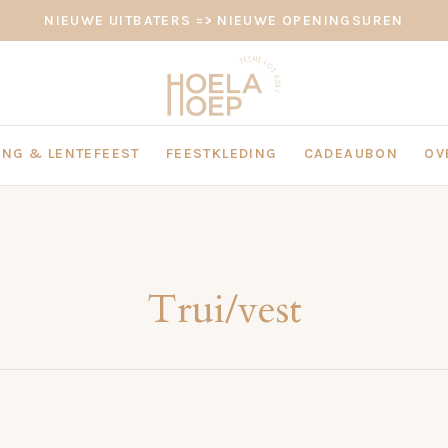
NIEUWE UITBATERS => NIEUWE OPENINGSUREN
NG & LENTEFEEST
FEESTKLEDING
CADEAUBON
OV
Trui/vest