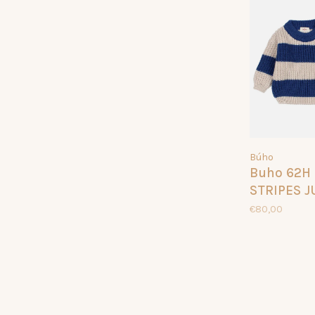
Búho
Buho 62H
STRIPES 
MARINE
€80,00