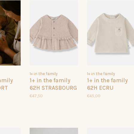
y
1+ in the family
1+ in the family
family
1+ in the family
1+ in the family
ORT
62H STRASBOURG
62H ECRU
BRANTES
€47,50
€45,00
61112090