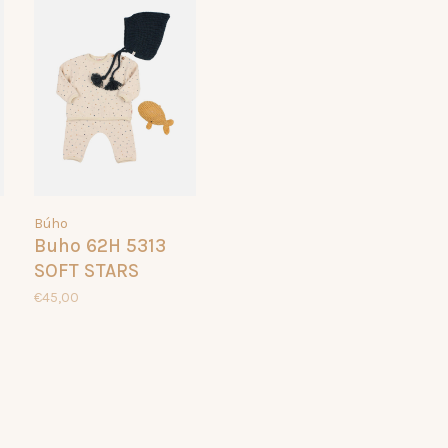
Búho
Buho 62H 5313
SOFT STARS
SWEATSHIRT
€45,00
NATURAL