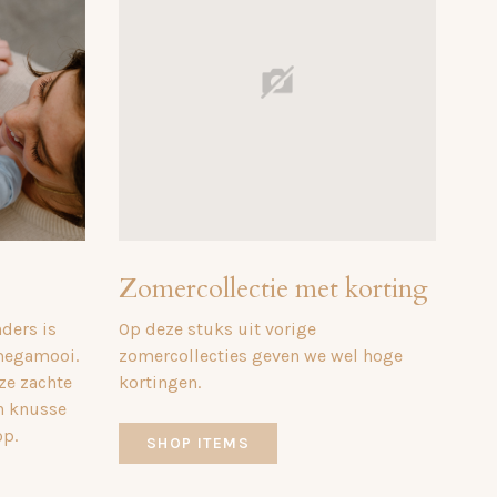
Zomercollectie met korting
nders is
Op deze stuks uit vorige
 megamooi.
zomercollecties geven we wel hoge
nze zachte
kortingen.
n knusse
op.
SHOP ITEMS