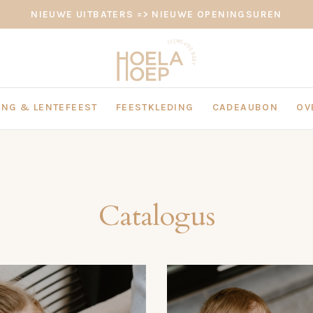
NIEUWE UITBATERS => NIEUWE OPENINGSUREN
NG & LENTEFEEST
FEESTKLEDING
CADEAUBON
OV
Catalogus