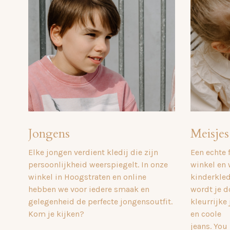
Jongens
Meisjes
Elke jongen verdient kledij die zijn
Een echte 
persoonlijkheid weerspiegelt. In onze
winkel en
winkel in Hoogstraten en online
kinderkle
hebben we voor iedere smaak en
wordt je do
gelegenheid de perfecte jongensoutfit.
kleurrijke 
Kom je kijken?
en coole
jeans. You 