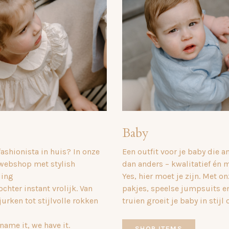
Baby
fashionista in huis? In onze
Een outfit voor je baby die a
 webshop met stylish
dan anders – kwalitatief én
ding
Yes, hier moet je zijn. Met o
chter instant vrolijk. Van
pakjes, speelse jumpsuits e
jurken tot stijlvolle rokken
truien groeit je baby in stijl 
name it, we have it.
SHOP ITEMS