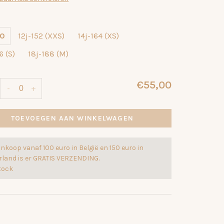
40
12j-152 (XXS)
14j-164 (XS)
6 (S)
18j-188 (M)
€55,00
-
+
TOEVOEGEN AAN WINKELWAGEN
ankoop vanaf 100 euro in België en 150 euro in
rland is er GRATIS VERZENDING.
stock