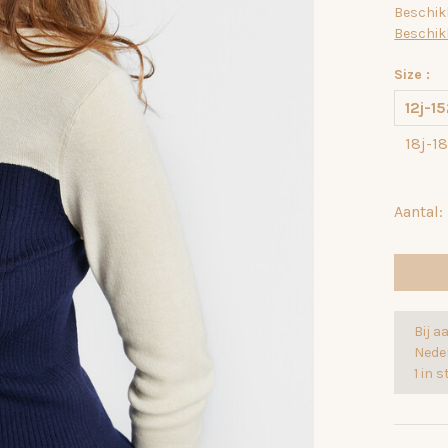
Beschikb
Beschik
Size :
12j-1
18j-1
Aantal:
Bij a
Nede
1 in 