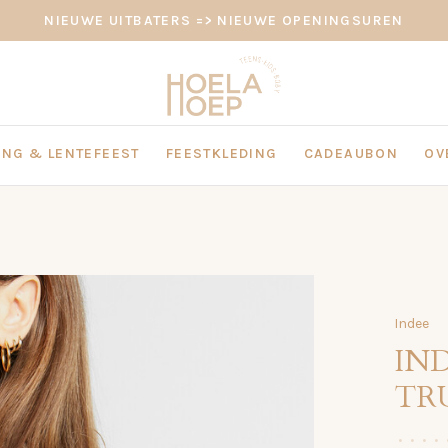
NIEUWE UITBATERS => NIEUWE OPENINGSUREN
NG & LENTEFEEST
FEESTKLEDING
CADEAUBON
OV
Indee
IN
TR
•
•
•
•