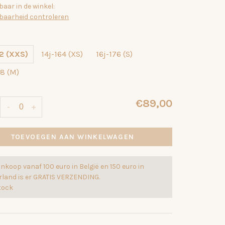
aar in de winkel:
baarheid controleren
52 (XXS)
14j-164 (XS)
16j-176 (S)
88 (M)
€89,00
-
+
TOEVOEGEN AAN WINKELWAGEN
ankoop vanaf 100 euro in België en 150 euro in
rland is er GRATIS VERZENDING.
stock