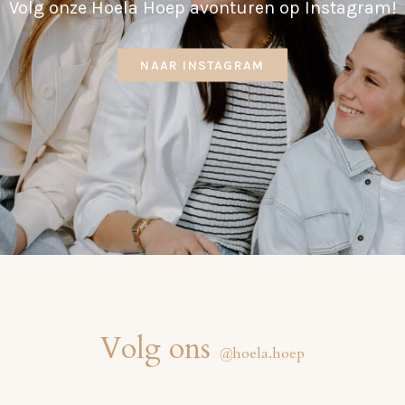
Volg onze Hoela Hoep avonturen op Instagram!
NAAR INSTAGRAM
Volg ons
@
hoela.hoep