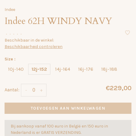
Indee
Indee 62H WINDY NAVY
•
•
•
•
•
Beschikbaar in de winkel:
Beschikbaarheid controleren
Size :
10j-140
12j-152
14j-164
16j-176
18j-188
€229,00
Aantal:
-
+
TOEVOEGEN AAN WINKELWAGEN
Bij aankoop vanaf 100 euro in België en 150 euro in
Nederland is er GRATIS VERZENDING.