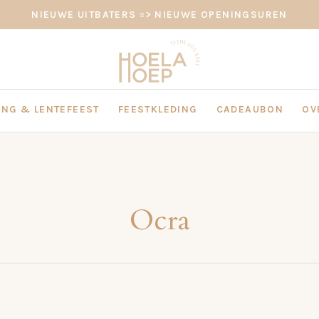
NIEUWE UITBATERS => NIEUWE OPENINGSUREN
NG & LENTEFEEST
FEESTKLEDING
CADEAUBON
OV
Ocra