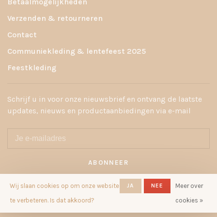
Betaalmogelijkheden
Verzenden & retourneren
Contact
Communiekleding & lentefeest 2025
Feestkleding
Schrijf u in voor onze nieuwsbrief en ontvang de laatste
updates, nieuws en productaanbiedingen via e-mail
ABONNEER
Door u aan te melden, gaat u akkoord met ons privacybeleid.
Wij slaan cookies op om onze website
JA
NEE
Meer over
te verbeteren. Is dat akkoord?
cookies »