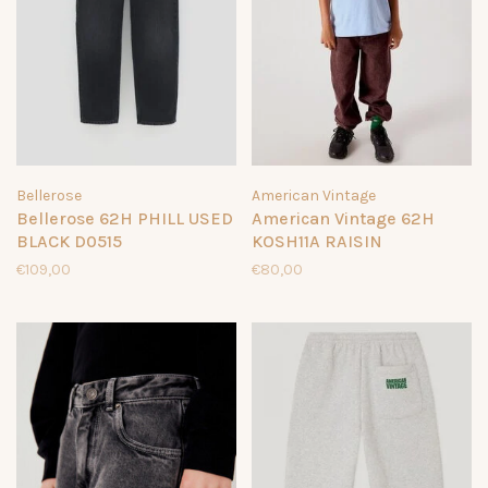
Bellerose
American Vintage
Bellerose 62H PHILL USED
American Vintage 62H
BLACK D0515
KOSH11A RAISIN
€109,00
€80,00