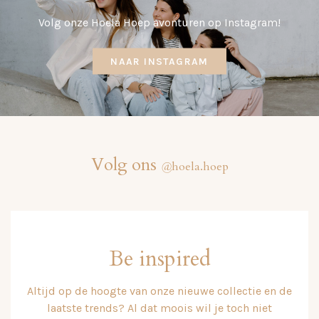
Volg onze Hoela Hoep avonturen op Instagram!
NAAR INSTAGRAM
Volg ons
@
hoela.hoep
Be inspired
Altijd op de hoogte van onze nieuwe collectie en de
laatste trends? Al dat moois wil je toch niet